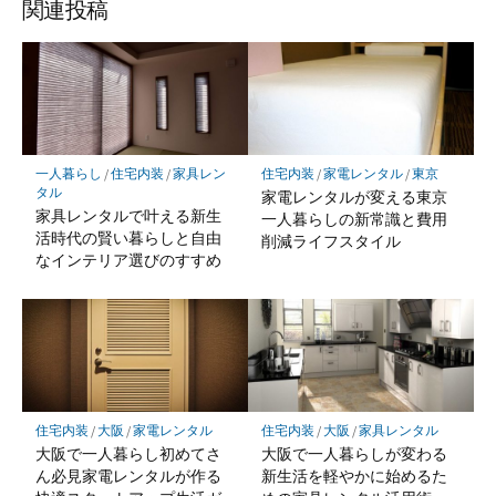
関連投稿
一人暮らし
/
住宅内装
/
家具レン
住宅内装
/
家電レンタル
/
東京
タル
家電レンタルが変える東京
家具レンタルで叶える新生
一人暮らしの新常識と費用
活時代の賢い暮らしと自由
削減ライフスタイル
なインテリア選びのすすめ
住宅内装
/
大阪
/
家電レンタル
住宅内装
/
大阪
/
家具レンタル
大阪で一人暮らし初めてさ
大阪で一人暮らしが変わる
ん必見家電レンタルが作る
新生活を軽やかに始めるた