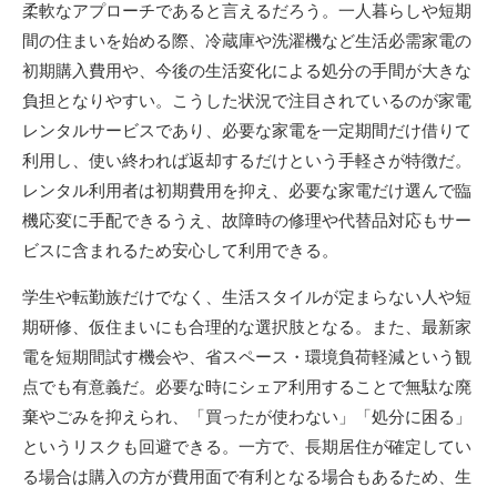
柔軟なアプローチであると言えるだろう。一人暮らしや短期
間の住まいを始める際、冷蔵庫や洗濯機など生活必需家電の
初期購入費用や、今後の生活変化による処分の手間が大きな
負担となりやすい。こうした状況で注目されているのが家電
レンタルサービスであり、必要な家電を一定期間だけ借りて
利用し、使い終われば返却するだけという手軽さが特徴だ。
レンタル利用者は初期費用を抑え、必要な家電だけ選んで臨
機応変に手配できるうえ、故障時の修理や代替品対応もサー
ビスに含まれるため安心して利用できる。
学生や転勤族だけでなく、生活スタイルが定まらない人や短
期研修、仮住まいにも合理的な選択肢となる。また、最新家
電を短期間試す機会や、省スペース・環境負荷軽減という観
点でも有意義だ。必要な時にシェア利用することで無駄な廃
棄やごみを抑えられ、「買ったが使わない」「処分に困る」
というリスクも回避できる。一方で、長期居住が確定してい
る場合は購入の方が費用面で有利となる場合もあるため、生