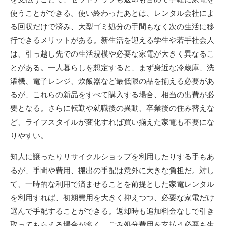
使うことができる。使い終わったあとは、レンタル会社によ
る回収だけで済み、大型ゴミ処分の手間もなく次の生活に移
行できるメリットがある。新生活を迎える学生や若手社会人
は、引っ越し先での生活規模や必要な家電が大きく異なるこ
とがある。一人暮らしを想定すると、まず身近な冷蔵庫、洗
濯機、電子レンジ、炊飯器など最低限の品を揃える必要があ
るが、これらの新品をすべて購入する場合、相当の出費が必
要となる。さらに転勤や就職後の異動、卒業後の住み替えな
ど、ライフスタイルが変化すれば買い揃えた家電も不要にな
りやすい。
知人に譲ったりリサイクルショップを利用したりする手もあ
るが、手間や費用、搬出の手配は意外に大きな負担だ。対し
て、一時的な利用で済ませることを前提とした家電レンタル
を利用すれば、初期費用を大きく抑えつつ、必要な家電だけ
選んで手配することができる。返却時も追加料金なしで引き
取ってもらえる場合が多く、ごみ処分費用を支払う必要も生