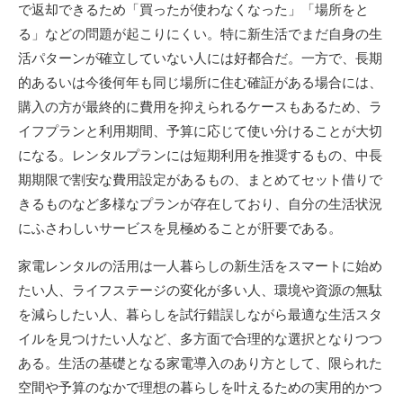
で返却できるため「買ったが使わなくなった」「場所をと
る」などの問題が起こりにくい。特に新生活でまだ自身の生
活パターンが確立していない人には好都合だ。一方で、長期
的あるいは今後何年も同じ場所に住む確証がある場合には、
購入の方が最終的に費用を抑えられるケースもあるため、ラ
イフプランと利用期間、予算に応じて使い分けることが大切
になる。レンタルプランには短期利用を推奨するもの、中長
期期限で割安な費用設定があるもの、まとめてセット借りで
きるものなど多様なプランが存在しており、自分の生活状況
にふさわしいサービスを見極めることが肝要である。
家電レンタルの活用は一人暮らしの新生活をスマートに始め
たい人、ライフステージの変化が多い人、環境や資源の無駄
を減らしたい人、暮らしを試行錯誤しながら最適な生活スタ
イルを見つけたい人など、多方面で合理的な選択となりつつ
ある。生活の基礎となる家電導入のあり方として、限られた
空間や予算のなかで理想の暮らしを叶えるための実用的かつ