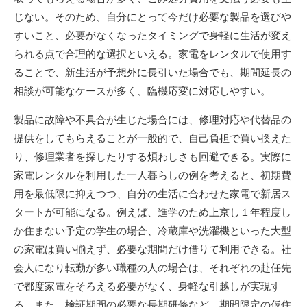
じない。そのため、自分にとって今だけ必要な製品を選びや
すいこと、必要がなくなったタイミングで身軽に生活が変え
られる点で合理的な選択といえる。家電をレンタルで使用す
ることで、新生活が予想外に長引いた場合でも、期間延長の
相談が可能なケースが多く、臨機応変に対応しやすい。
製品に故障や不具合が生じた場合には、修理対応や代替品の
提供をしてもらえることが一般的で、自己負担で買い換えた
り、修理業者を探したりする煩わしさも回避できる。実際に
家電レンタルを利用した一人暮らしの例を考えると、初期費
用を最低限に抑えつつ、自分の生活に合わせた家電で新居ス
タートが可能になる。例えば、進学のため上京し１年程度し
か住まない予定の学生の場合、冷蔵庫や洗濯機といった大型
の家電は買い揃えず、必要な期間だけ借りて利用できる。社
会人になり転勤が多い職種の人の場合は、それぞれの赴任先
で都度家電をそろえる必要がなく、身軽な引越しが実現す
る。また、検証期間の必要な長期研修など、期間限定の仮住