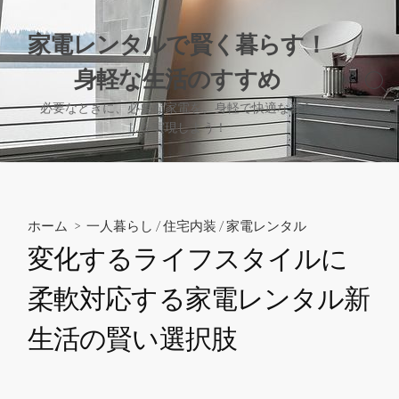
コ
ン
家電レンタルで賢く暮らす！
テ
身軽な生活のすすめ
ン
検
ツ
索
必要なときに、必要な家電を。身軽で快適な暮ら
へ
切
しを実現しよう！
り
ス
替
キ
え
ッ
プ
ホーム
>
一人暮らし
/
住宅内装
/
家電レンタル
変化するライフスタイルに
柔軟対応する家電レンタル新
生活の賢い選択肢