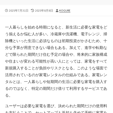
公
最
投
2025年7月31日
2025年8月8日
KOGURE
開
終
稿
日
更
者
新
一人暮らしを始める時期になると、新生活に必要な家電をど
日
う揃えるか悩む人が多い。
冷蔵庫や洗濯機、電子レンジ、掃
除機といった生活に必須なものは初期投資がかさむため、十
分な予算が用意できない場合もある。加えて、進学や転勤な
どで限られた期間だけ住む予定の場合や、将来的に家族構成
や住まいが変わる可能性が高い人にとっては、家電をすべて
新規購入することが負担やリスクとなる。このような場面で
活用されているのが家電レンタルの仕組みである。家電レン
タルとは、一人暮らしや短期間の生活に必要な家電を購入す
るのではなく、特定の期間だけ借りて利用するサービスであ
る。
ユーザーは必要な家電を選び、決められた期間だけの使用料
を支払うことで、セットアップも返却も含めて手軽に家電を